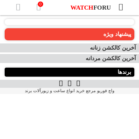
0
WATCH
FORU
صفحه
نخست
پیشنهاد ویژه
برندهای
آخرین کالکشن زنانه
ساعت
مچی
آخرین کالکشن مردانه
[تب
برندها
ها]
واچ فوریو مرجع خرید انواع ساعت و زیورآلات برند
آلبا
–
ALBA
Prestige
Signa