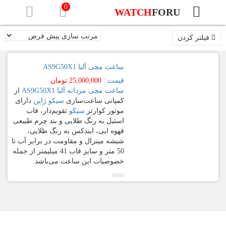
0
WATCH
FORU
فیلترهای
فعال
صفحه
فیلتر کردن
نخست
چرم
طبیعی
به رنگ
ساعت مچی آلبا AS9G50X1
برندهای
قهوه
ساعت
قیمت :
25,000,000
تومان
ایی
مچی
ساعت مچی مردانه
آلبا AS9G50X1
از
کمپانی ساعت‌سازی
سیکو ژاپن
دارای
فیلتر
براساس
موتور کوارتز
سیکو
تقویم‌دار، قاب
[تب
قیمت
استیل به رنگ طلایی و بند چرم طبیعی
ها]
قهوه ایی، ایندکس به رنگ طلایی،
حداقل
شیشه مینرال و مقاومت در برابر آب تا
آلبا
50 متر و سایز قاب 41 میلیمتر از جمله
قیمت
حداكثر
–
خصوصیات این ساعت می‏‏‌باشد.
قيمت
ALBA
صافی
نمره
0.00
Prestige
برند
از
5
Signa
آلبا