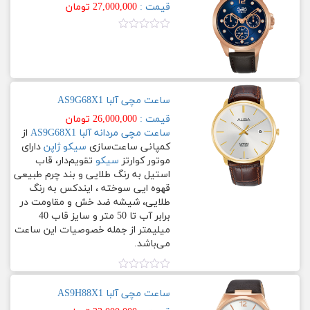
5
قیمت :
27,000,000
تومان
آلبا
Fashion
نمره
جنسیت
0.00
از
Active
5
زنانه
سیکو
ساعت مچی آلبا AS9G68X1
مردانه
–
قیمت :
26,000,000
تومان
SEIKO
ساعت مچی مردانه
آلبا AS9G68X1
از
جنس
بدنه
کمپانی ساعت‌سازی
سیکو ژاپن
دارای
موتور کوارتز
سیکو
تقویم‌دار، قاب
General
استیل به رنگ طلایی و بند چرم طبیعی
استیل
قهوه ایی سوخته ، ایندکس به رنگ
با
Primier
طلایی، شیشه ضد خش و مقاومت در
آبکاری
برابر آب تا 50 متر و سایز قاب 40
رزگلد
میلیمتر از جمله خصوصیات این ساعت
کاسیو
می‏‏‌باشد.
–
استیل
CASIO
با
نمره
آبکاری
0.00
ساعت مچی آلبا AS9H88X1
طلایی
G-
از
5