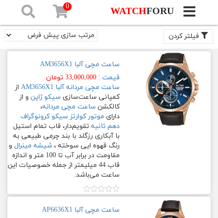
0
WATCH
FORU
فیلترهای
فعال
صفحه
فیلتر کردن
نخست
چرم
طبیعی
قهوه
ساعت مچی آلبا AM3656X1
برندهای
ایی
ساعت
قیمت :
33,000,000
تومان
سوخته
مچی
ساعت مچی مردانه
آلبا AM3656X1
از
کمپانی ساعت‌سازی
سیکو ژاپن
و از
فیلتر
براساس
کالکشن
ساعت مچی مردانه
،
[تب
قیمت
دارای
موتور کوارتز سیکو کرونوگراف
ها]
دهم ثانیه
تقویم‌دار، قاب تمام استیل
با آبکاری رزگلد با بند چرمی طبیعی به
حداقل
حداكثر
آلبا
صافی
رنگ قهوه ایی سوخته ،
شیشه مینرال
و
–
مقاومت در برابر آب تا 100 متر و اندازه
قیمت
قيمت
ان
ALBA
قاب 44 میلیمتر از جمله خصوصیات این
—
ساعت می‏‏‌باشد.
Prestige
نمره
برند
0.00
ساعت مچی آلبا AP6636X1
Signa
از