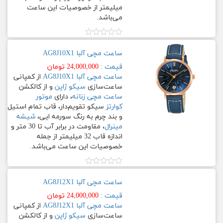
میلیمتر از خصوصیات این ساعت
SEMI
می‏‏‌باشد.
SKELETON
تمام
استیل
با
نمره
SKELETON
0.00
آبکاری
ساعت مچی آلبا AG8J10X1
OPENHEART
از
شامپاینی
5
قیمت :
24,000,000
تومان
ساعت مچی آلبا AG8J10X1
از کمپانی
جنس
LIMITED
بند
ساعت‌سازی
سیکو ژاپن
و از کالکشن
ساعت مچی زنانه
، دارای
موتور
MULTI
کوارتز
سیکو تقویم‌دار، قاب تمام استیل
استیل
و بند چرم به رنگ سورمه ایی،
شیشه
با
مینرال
، مقاومت در برابر آب تا 30 متر و
آبکاری
محصولات
اندازه قاب 32 میلیمتر از جمله
رزگلد
خصوصیات این ساعت می‏‏‌باشد.
زیورآلات
استیل
نمره
با
0.00
آبکاری
ساعت مچی آلبا AG8J12X1
ساعت
از
طلایی
مچی
5
قیمت :
24,000,000
تومان
ساعت مچی آلبا AG8J12X1
از کمپانی
استیل
ساعت‌سازی
سیکو ژاپن
و از کالکشن
ساعت