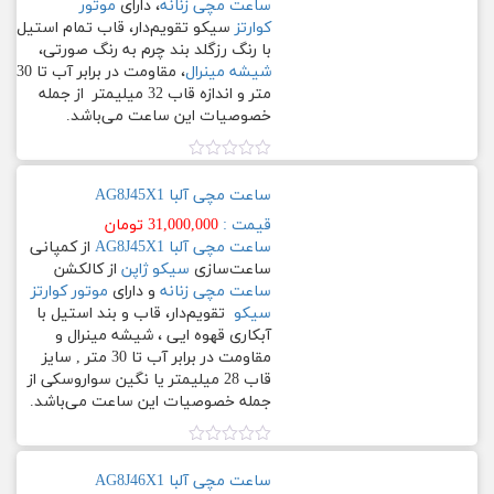
با
ساعت مچی زنانه
، دارای
موتور
دیواری
آبکاری
کوارتز
سیکو تقویم‌دار، قاب تمام استیل
و
قهوه
با رنگ رزگلد بند چرم به رنگ صورتی،
رومیزی
ایی
شیشه مینرال
، مقاومت در برابر آب تا 30
متر و اندازه قاب 32 میلیمتر از جمله
لوازم
استیل
خصوصیات این ساعت می‏‏‌باشد.
جانبی
با
ترکیب
نمره
رنگ
0.00
مراکز
ساعت مچی آلبا AG8J45X1
رُزگلد
از
فروش
5
قیمت :
31,000,000
تومان
ساعت مچی آلبا AG8J45X1
از کمپانی
استیل
قوانین
ساعت‌سازی
سیکو ژاپن
از کالکشن
با
و
ساعت مچی زنانه
و دارای
موتور کوارتز
ترکیب
حریم
سیکو
تقویم‌دار، قاب و بند استیل با
رنگ
خصوصی
آبکاری قهوه ایی ، شیشه مینرال و
طلایی
مقاومت در برابر آب تا 30 متر , سایز
قاب 28 میلیمتر یا نگین سواروسکی از
استیل
تماس
جمله خصوصیات این ساعت می‏‏‌باشد.
حصیری
با
ما
برزنت
نمره
0.00
ساعت مچی آلبا AG8J46X1
[Map]
از