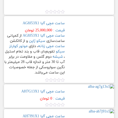
قهوه
ایی
چرم
نمره
0.00
طبیعی
ساعت مچی آلبا AG8J53X1
از
به
5
قیمت :
25,000,000
تومان
رنگ
ساعت مچی آلبا AG8J53X1
از کمپانی
کرم
ساعت‌سازی
سیکو ژاپن
و از کالکشن
ساعت مچی زنانه
، دارای
موتور کوارتز
چرم
سیکو
تقویم‌دار، قاب و بند تمام استیل
طبیعی
،
شیشه
دوم گلس و مقاومت در برابر
سورمه
آب تا 30 متر و اندازه قاب 28 میلیمتر با
ایی
نگین سواروسکی از جمله خصوصیات
این ساعت می‏‏‌باشد.
چرم
طبیعی
نمره
صورتی
0.00
ساعت مچی آلبا AH7G13X1
از
5
چرم
قیمت :
0
تومان
طبیعی
قهوه
نمره
ایی
0.00
ساعت مچی آلبا AH7J91X1