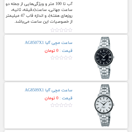
آب تا 100 متر و ویژگی‌هایی از جمله دو
ساعت جهانی، ساعت(دقیقه، ثانیه،
زنانه
Fashion
روزهای هفته)، و اندازه قاب 47 میلیمتر
از خصوصیات این ساعت می‏‏‌باشد.
مردانه
Active
جنس
نمره
بدنه
0.00
سیکو
ساعت مچی آلبا AG8507X1
از
–
5
قیمت :
0
تومان
استیل
SEIKO
با
نمره
آبکاری
0.00
General
رزگلد
از
5
استیل
Primier
با
ساعت مچی آلبا AG8509X1
آبکاری
قیمت :
0
تومان
کاسیو
زه
–
رزگلد
CASIO
نمره
0.00
استیل
از
5
با
G-
آبکاری