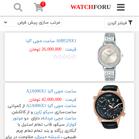
0
WATCH
FORU
فیلترهای
فعال
صفحه
فیلتر کردن
نخست
آلبا
فیلتر
AH8529X1 ساعت مچی آلبا
برندهای
براساس
قیمت
ساعت
قیمت :
26,000,000
تومان
مچی
نمره
حداقل
حداكثر
صافی
0.00
[تب
از
قیمت
قيمت
ان
ها]
5
—
ساعت مچی آلبا A2A006X1
آلبا
–
قیمت :
42,000,000
تومان
ALBA
ساعت مچی آلبا A2A006X1
از کمپانی
برند
ساعت‌سازی
سیکو ژاپن
و از کالکشن
ساعت مچی مردانه
، دارای دو
موتور
Prestige
آلبا
کوارتز
سیکو، قاب تمام استیل با
آبکاری رزگلد و بند تمام تمام چرم
جنسیت
Signa
طبیعی ،
شیشه مینرال
، مقاومت در برابر