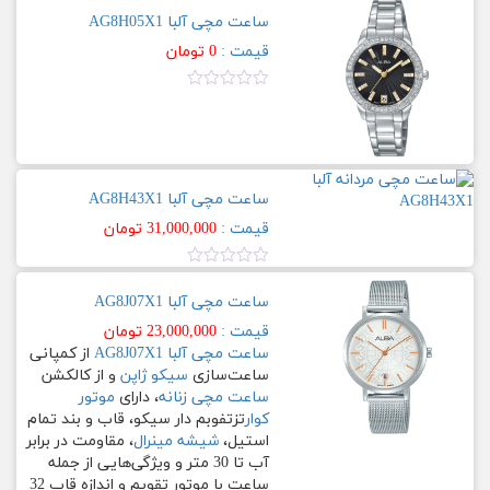
Shock
طلایی
ساعت مچی آلبا AG8H05X1
قیمت :
0
تومان
تی‌سنتو
استیل
–
با
TI
نمره
آبکاری
0.00
SENTO
قهوه
از
5
ایی
OPENHEART
استیل
ساعت مچی آلبا AG8H43X1
با
قیمت :
31,000,000
تومان
DAY&NIGHT
ترکیب
رنگ
نمره
رُزگلد
DATE
0.00
ساعت مچی آلبا AG8J07X1
از
5
قیمت :
23,000,000
تومان
استیل
DUAL
ساعت مچی آلبا AG8J07X1
از کمپانی
با
ساعت‌سازی
سیکو ژاپن
و از کالکشن
ترکیب
ساعت مچی زنانه
، دارای
موتور
رنگ
RETROGRADE
کوار
تزتفوبم دار سیکو، قاب و بند تمام
طلایی
استیل،
شیشه مینرال
، مقاومت در برابر
SKELETON
آب تا 30 متر و ویژگی‌هایی از جمله
تمام
ساعت با موتور تقویم و اندازه قاب 32
استیل