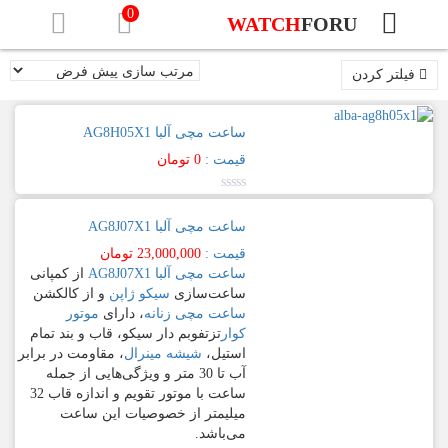
0
WATCH
FORU
فیلترهای
فعال
صفحه
فیلتر کردن
نخست
تمام
استیل
ساعت مچی آلبا AG8H05X1
برندهای
فیلتر
ساعت
براساس
قیمت :
0
تومان
قیمت
مچی
نمره
حداقل
0.00
[تب
ساعت مچی آلبا AG8J07X1
از
قیمت
5
ها]
حداكثر
قیمت :
23,000,000
تومان
ساعت مچی آلبا AG8J07X1
از کمپانی
قيمت
صافی
ساعت‌سازی
سیکو ژاپن
و از کالکشن
آلبا
ساعت مچی زنانه
، دارای
موتور
–
برند
کوار
تزتفوبم دار سیکو، قاب و بند تمام
ALBA
استیل،
شیشه مینرال
، مقاومت در برابر
آب تا 30 متر و ویژگی‌هایی از جمله
آلبا
Prestige
ساعت با موتور تقویم و اندازه قاب 32
میلیمتر از خصوصیات این ساعت
جنسیت
می‏‏‌باشد.
Signa