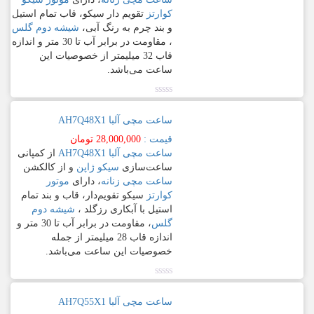
دیواری
کوارتز
تقویم دار سیکو، قاب تمام استیل
و
و بند چرم به رنگ آبی،
شیشه دوم گلس
رومیزی
، مقاومت در برابر آب تا 30 متر و اندازه
قاب 32 میلیمتر از خصوصیات این
ساعت می‏‏‌باشد.
لوازم
جانبی
نمره
0.00
مراکز
ساعت مچی آلبا AH7Q48X1
از
5
فروش
قیمت :
28,000,000
تومان
ساعت مچی آلبا AH7Q48X1
از کمپانی
ساعت‌سازی
سیکو ژاپن
و از کالکشن
قوانین
ساعت مچی زنانه
، دارای
موتور
و
کوارتز
سیکو تقویم‌دار، قاب و بند تمام
حریم
استیل با آبکاری رزگلد ،
شیشه دوم
خصوصی
گلس
، مقاومت در برابر آب تا 30 متر و
اندازه قاب 28 میلیمتر از جمله
تماس
خصوصیات این ساعت می‏‏‌باشد.
با
ما
نمره
0.00
ساعت مچی آلبا AH7Q55X1
از
[Map]