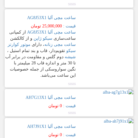
زنانه
نمره
Fashion
0.00
ساعت مچی آلبا AG8J53X1
از
مردانه
5
قیمت :
25,000,000
تومان
Active
جنس
ساعت مچی آلبا AG8J53X1
از کمپانی
بدنه
ساعت‌سازی
سیکو ژاپن
و از کالکشن
سیکو
ساعت مچی زنانه
، دارای
موتور کوارتز
–
سیکو
تقویم‌دار، قاب و بند تمام استیل ،
تمام
SEIKO
شیشه
دوم گلس و مقاومت در برابر آب
استیل
تا 30 متر و اندازه قاب 28 میلیمتر با
جنس
نگین سواروسکی از جمله خصوصیات
بند
General
این ساعت می‏‏‌باشد.
Primier
برزنت
نمره
0.00
ساعت مچی آلبا AH7G13X1
از
بند
5
کاسیو
قیمت :
0
تومان
چرم
–
طبیعی
CASIO
نمره
به
0.00
رنگ
ساعت مچی آلبا AH7J91X1
از
5
G-
آبی
قیمت :
0
تومان