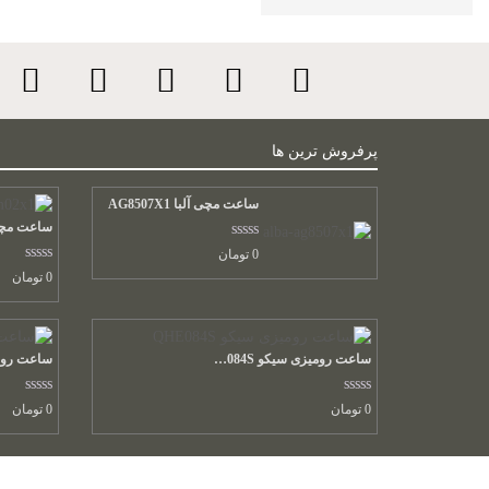
پرفروش ترین ها
ساعت مچی آلبا AG8507X1
ساعت مچی آلبا
نمره
0
تومان
0.00
نمره
0
تومان
از
0.00
5
از
5
ساعت رومیزی سیکو QHE084S
نمره
نمره
0
تومان
0
تومان
0.00
0.00
از
از
5
5