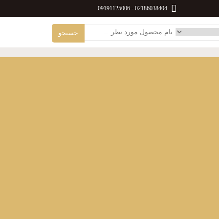
09191125006
-
02186038404