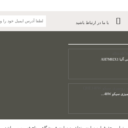
با ما در ارتباط باشید
 AH7M02X1
ساعت رومیزی سیکو QHE140W
تمامی حقوق این سایت متعلق به سایت فروشگاهی واچ فور یو می باشد