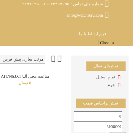
شماره های تماس : ۲۲۳۹۷۰۵۵ – ۰۹۱۹۱۱۲۵۰۰۶
info@watchforu.com
فرم ارتباط با ما
Close
فیلترهای فعال
ساعت مچی آلبا AH7N63X1
تمام استیل
0
تومان
چرم
فیلتر براساس قیمت
حداقل
حداكثر
قیمت
قيمت