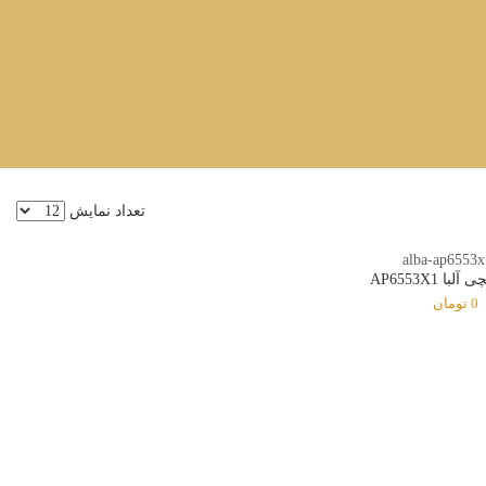
تعداد نمایش
ا AP6553X1
0
تومان