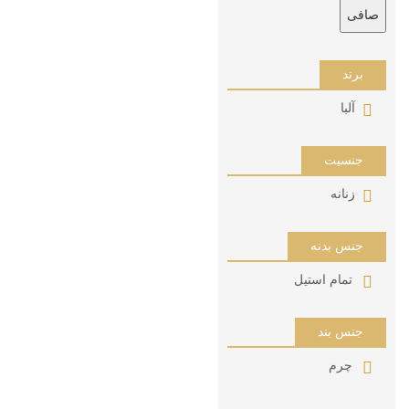
صافی
برند
آلبا
جنسیت
زنانه
جنس بدنه
تمام استیل
جنس بند
چرم