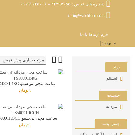
شماره های تماس : ۲۲۳۹۷۰۵۵ – ۰۹۱۹۱۱۲۵۰۰۶
info@watchforu.com
فرم ارتباط با ما
Close
برند
تیسنتو
ساعت مچی تی‌سنتو TS50091BRG
0
تومان
جنسیت
مردانه
ساعت مچی تی‌سنتو TS50091ROCH
جنس بدنه
0
تومان
استیل با آبکاری رزگلد