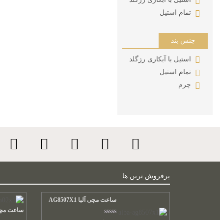
تمام استیل
جنس بند
استیل با آبکاری رزگلد
تمام استیل
چرم
پرفروش ترین ها
ساعت مچی آلبا AG8507X1
ساعت مچی آلبا