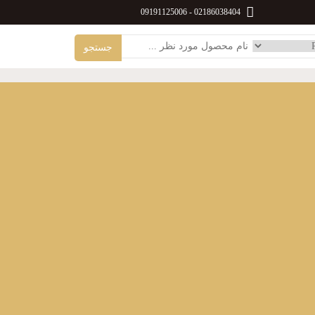
09191125006
-
02186038404