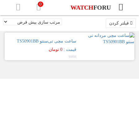
0
WATCH
FORU
برند
صفحه
فیلتر کردن
نخست
تیسنتو
جنسیت
ساعت مچی تی‌سنتو TS50901BB
برندهای
ساعت
قیمت :
0
تومان
مچی
مردانه
نمره
0.00
جنس
[تب
از
بدنه
5
ها]
تمام
آلبا
استیل
–
ALBA
جنس
بند
Prestige
تمام
استیل
Signa