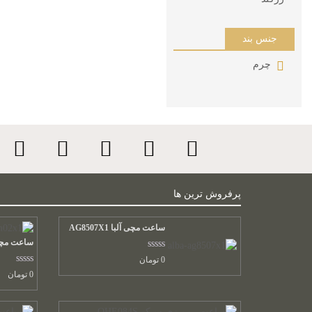
جنس بند
چرم
پرفروش ترین ها
ساعت مچی آلبا AG8507X1
ساعت مچی آلبا
نمره
0
تومان
0.00
نمره
0
تومان
از
0.00
5
از
5