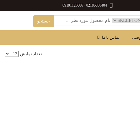
09191125006
-
02186038404
وصی
تماس با ما
تعداد نمایش