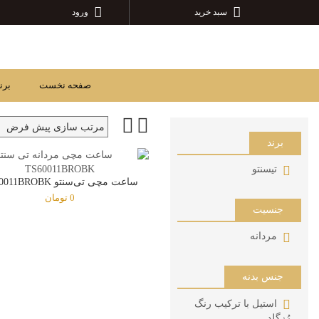
سبد خرید
ورود
صفحه نخست
برن
برند
تیسنتو
ساعت مچی تی‌سنتو TS60011BROBK
0
تومان
جنسیت
مردانه
جنس بدنه
استیل با ترکیب رنگ
رُزگلد