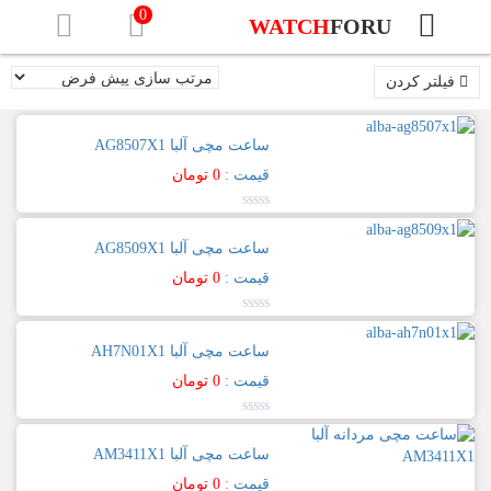
0
WATCH
FORU
فیلتر
براساس
صفحه
قیمت
فیلتر کردن
نخست
حداقل
ساعت مچی آلبا AG8507X1
برندهای
قیمت
حداكثر
ساعت
قیمت :
0
تومان
قيمت
مچی
صافی
نمره
0.00
[تب
ساعت مچی آلبا AG8509X1
برند
از
5
ها]
قیمت :
0
تومان
آلبا
نمره
آلبا
0.00
جنسیت
–
ساعت مچی آلبا AH7N01X1
از
ALBA
5
قیمت :
0
تومان
زنانه
Prestige
نمره
0.00
مردانه
ساعت مچی آلبا AM3411X1
از
5
Signa
قیمت :
0
تومان
جنس