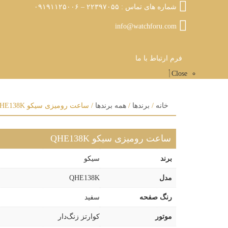
شماره های تماس : ۲۲۳۹۷۰۵۵ – ۰۹۱۹۱۱۲۵۰۰۶
info@watchforu.com
فرم ارتباط با ما
Close
خانه
/
برندها
/
همه برندها
/ ساعت رومیزی سیکو QHE138K
ساعت رومیزی سیکو QHE138K
برند
سیکو
مدل
QHE138K
رنگ صفحه
سفید
موتور
کوارتز زنگ‌دار