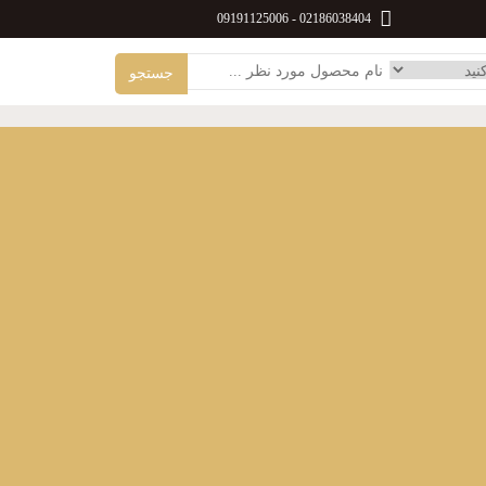
09191125006
-
02186038404