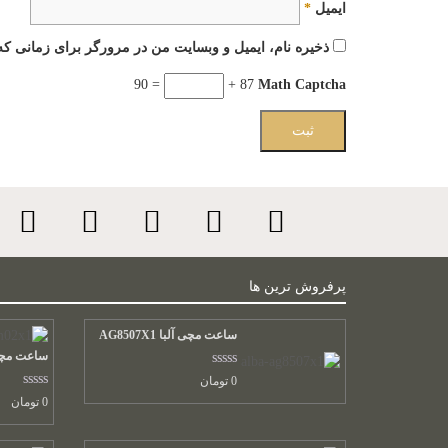
ایمیل
*
ذخیره نام، ایمیل و وبسایت من در مرورگر برای زمانی که 
= 90
87 +
Math Captcha
پرفروش ترین ها
ساعت مچی آلبا AG8507X1
ساعت مچی آلبا
نمره
0
تومان
0.00
نمره
0
تومان
از
0.00
5
از
5