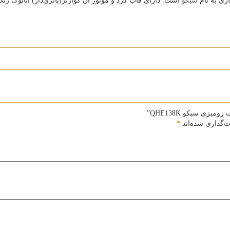
زی به نام
سیکو
است. دارای قاب گرد و موتور آن کوارتز(باتری‌دار) آنالوگ زنگ‌
زی سیکو QHE138K”
ت‌گذاری شده‌اند
*